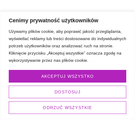
Cenimy prywatność użytkowników
SZYBKIE LINKI
Używamy plików cookie, aby poprawić jakość przeglądania,
O mnie
wyświetlać reklamy lub treści dostosowane do indywidualnych
Galeria
potrzeb użytkowników oraz analizować ruch na stronie.
Kliknięcie przycisku „Akceptuj wszystkie” oznacza zgodę na
Opinie
wykorzystywanie przez nas plików cookie.
Blog
Umów się
AKCEPTUJ WSZYSTKO
OFERTA
Somatic Experiencing
DOSTOSUJ
Oddech biodynamiczny
ODRZUĆ WSZYSTKIE
Ustawienia Systemowe w coachingu
Coaching Kognitywny
Joga
Kod Emocji