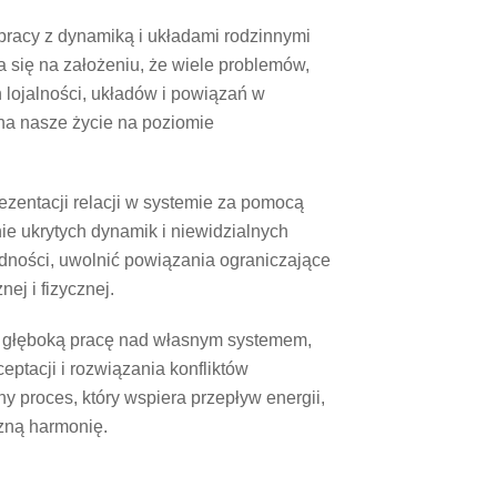
pracy z dynamiką i układami rodzinnymi
ra się na założeniu, że wiele problemów,
h lojalności, układów i powiązań w
 na nasze życie na poziomie
entacji relacji w systemie za pomocą
nie ukrytych dynamik i niewidzialnych
dności, uwolnić powiązania ograniczające
ej i fizycznej.
 głęboką pracę nad własnym systemem,
ptacji i rozwiązania konfliktów
y proces, który wspiera przepływ energii,
zną harmonię.