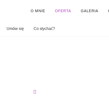
O MNIE
OFERTA
GALERIA
Umów się
Co słychać?
Strona główna
Ustawienia Systemowe w coachingu