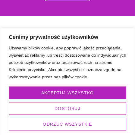
Cenimy prywatność użytkowników
Używamy plików cookie, aby poprawić jakość przeglądania,
SZYBKIE LINKI
wyświetlać reklamy lub treści dostosowane do indywidualnych
O mnie
potrzeb użytkowników oraz analizować ruch na stronie.
Galeria
Kliknięcie przycisku „Akceptuj wszystkie” oznacza zgodę na
Opinie
wykorzystywanie przez nas plików cookie.
Blog
AKCEPTUJ WSZYSTKO
Umów się
OFERTA
DOSTOSUJ
Somatic Experiencing
Oddech biodynamiczny
ODRZUĆ WSZYSTKIE
Ustawienia Systemowe w coachingu