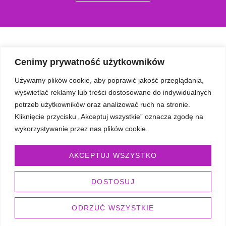
Cenimy prywatność użytkowników
Używamy plików cookie, aby poprawić jakość przeglądania,
SZYBKIE LINKI
wyświetlać reklamy lub treści dostosowane do indywidualnych
O mnie
potrzeb użytkowników oraz analizować ruch na stronie.
Galeria
Kliknięcie przycisku „Akceptuj wszystkie” oznacza zgodę na
Opinie
wykorzystywanie przez nas plików cookie.
Blog
AKCEPTUJ WSZYSTKO
Umów się
OFERTA
DOSTOSUJ
Somatic Experiencing
Oddech biodynamiczny
ODRZUĆ WSZYSTKIE
Ustawienia Systemowe w coachingu