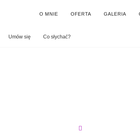
O MNIE
OFERTA
GALERIA
Umów się
Co słychać?
Strona główna
Blog