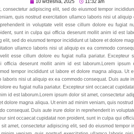
10 września, 2025
11:32 am
, consectetur adipiscing elit, sed do eiusmod tempor incididun
eniam, quis nostrud exercitation ullamco laboris nisi ut aliqu
prehenderit in voluptate velit esse cillum dolore eu fugiat nu
dent, sunt in culpa qui officia deserunt mollit anim id est l
g elit, sed do eiusmod tempor incididunt ut labore et dolore ma
itation ullamco laboris nisi ut aliquip ex ea commodo consequa
 velit esse cillum dolore eu fugiat nulla pariatur. Excepteur 
ui officia deserunt mollit anim id est laborum.Lorem ipsum d
usmod tempor incididunt ut labore et dolore magna aliqua. Ut
o laboris nisi ut aliquip ex ea commodo consequat. Duis aute iru
dolore eu fugiat nulla pariatur. Excepteur sint occaecat cupidata
 anim id est laborum.Lorem ipsum dolor sit amet, consectetur adi
 et dolore magna aliqua. Ut enim ad minim veniam, quis nostrud 
o consequat. Duis aute irure dolor in reprehenderit in voluptate
teur sint occaecat cupidatat non proident, sunt in culpa qui offici
it amet, consectetur adipiscing elit, sed do eiusmod tempor in
minim veniam, quis nostrud exercitation ullamco laboris nis