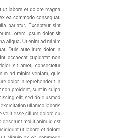
t ut labore et dolore magna
ip ex ea commodo consequat.
lla pariatur. Excepteur sint
aborum.Lorem ipsum dolor sit
gna aliqua. Ut enim ad minim
t. Duis aute irure dolor in
sint occaecat cupidatat non
olor sit amet, consectetur
 enim ad minim veniam, quis
re dolor in reprehenderit in
t non proident, sunt in culpa
piscing elit, sed do eiusmod
exercitation ullamco laboris
 velit esse cillum dolore eu
a deserunt mollit anim id est
cididunt ut labore et dolore
i ut aliquip ex ea commodo