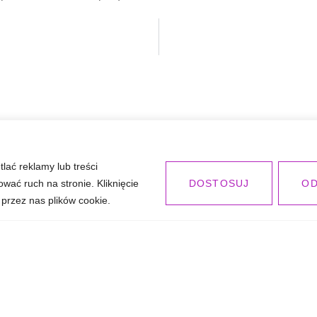
lać reklamy lub treści
ać ruch na stronie. Kliknięcie
DOSTOSUJ
OD
przez nas plików cookie.
SZYBKIE LINKI
OFERTA
O mnie
Somatic Experiencing
Galeria
Oddech biodynamiczny
Opinie
Ustawienia Systemowe w
coachingu
Blog
Coaching Kognitywny
Umów się