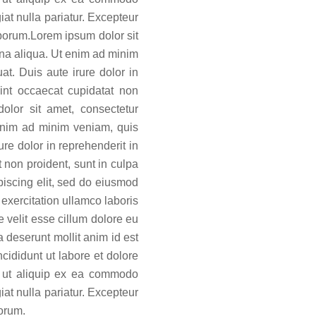
iat nulla pariatur. Excepteur
laborum.Lorem ipsum dolor sit
gna aliqua. Ut enim ad minim
t. Duis aute irure dolor in
sint occaecat cupidatat non
olor sit amet, consectetur
 enim ad minim veniam, quis
re dolor in reprehenderit in
t non proident, sunt in culpa
piscing elit, sed do eiusmod
exercitation ullamco laboris
 velit esse cillum dolore eu
a deserunt mollit anim id est
cididunt ut labore et dolore
i ut aliquip ex ea commodo
iat nulla pariatur. Excepteur
borum.