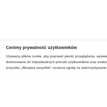
Cenimy prywatność użytkowników
Używamy plików cookie, aby poprawić jakość przeglądania, wyświet
dostosowane do indywidualnych potrzeb użytkowników oraz analizow
przycisku „Akceptuj wszystkie” oznacza zgodę na wykorzystywanie 