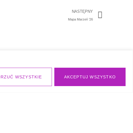
NASTĘPNY
Mapa Marzeń ’26
RZUĆ WSZYSTKIE
AKCEPTUJ WSZYSTKO
DANE KONTAKTOWE
+48 725 153 565
coachingkundalini@gmail.com
Ostrzeszów