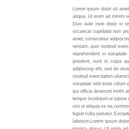
Lorem ipsum dolor sit amet
aliqua. Ut enim ad minim v
Duis aute irure dolor in re
occaecat cupidatat non proi
amet, consectetur adipiscin
veniam, quis nostrud exerc
reprehenderit in voluptate
proident, sunt in culpa q
adipiscing elit, sed do ei
nostrud exercitation ullamc
voluptate velit esse cillum 
qui officia deserunt mollit
tempor incididunt ut labore
nisi ut aliquip ex ea commod
fugiat nulla pariatur. Excep
laborum.Lorem ipsum dolor s
magna aliqua. Ut enim ad 