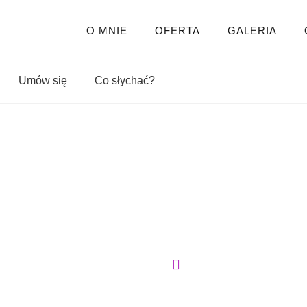
O MNIE
OFERTA
GALERIA
Umów się
Co słychać?
Strona główna
Blog