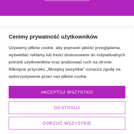
Cenimy prywatność użytkowników
Używamy plików cookie, aby poprawić jakość przeglądania,
SZYBKIE LINKI
wyświetlać reklamy lub treści dostosowane do indywidualnych
O mnie
potrzeb użytkowników oraz analizować ruch na stronie.
Galeria
Kliknięcie przycisku „Akceptuj wszystkie” oznacza zgodę na
Opinie
wykorzystywanie przez nas plików cookie.
Blog
AKCEPTUJ WSZYSTKO
Umów się
OFERTA
DOSTOSUJ
Somatic Experiencing
Oddech biodynamiczny
ODRZUĆ WSZYSTKIE
Ustawienia Systemowe w coachingu