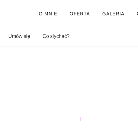
O MNIE
OFERTA
GALERIA
Umów się
Co słychać?
Strona główna
Blog